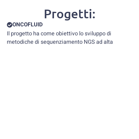
Progetti:
ONCOFLUID
Il progetto ha come obiettivo lo sviluppo di
metodiche di sequenziamento NGS ad alta
sensibilità del DNA tumorale circolante, ciò
consente di diagnosticare e caratterizzare la
neoplasia eseguendo la cosiddetta biopsia
liquida.
GENTEST
Il progetto ha come obiettivo la messa a punto di
test genetici per la diagnosi di malattie rare, come
la sindrome dell’X fragile e le Distrofie Miotoniche.
SInISA
Il progetto si propone di realizzare un Sistema