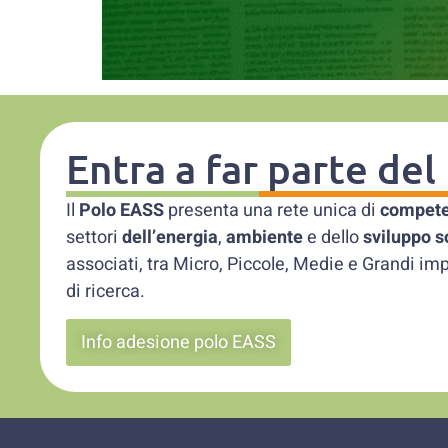
Entra a far parte de
Il
Polo EASS
presenta una rete unica di
compet
settori
dell’energia
,
ambiente
e dello
sviluppo s
associati, tra Micro, Piccole, Medie e Grandi im
di ricerca.
Info adesione polo EASS