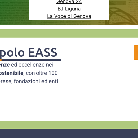
Genova 24
BJ Liguria
La Voce di Genova
l polo EASS
enze
ed eccellenze nei
ostenibile
, con oltre 100
prese, fondazioni ed enti