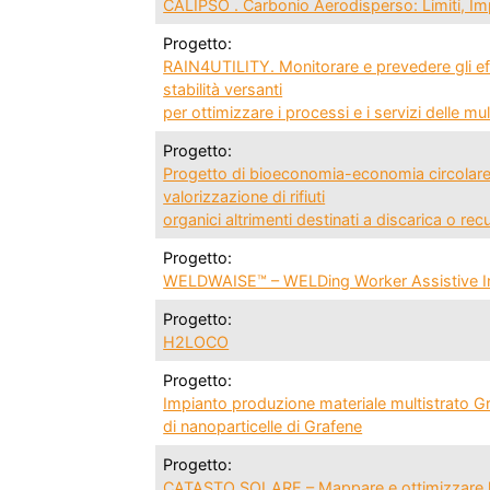
CALIPSO . Carbonio Aerodisperso: Limiti, Imp
Progetto:
RAIN4UTILITY. Monitorare e prevedere gli effe
stabilità versanti
per ottimizzare i processi e i servizi delle mult
Progetto:
Progetto di bioeconomia-economia circolare. 
valorizzazione di rifiuti
organici altrimenti destinati a discarica o re
Progetto:
WELDWAISE™ – WELDing Worker Assistive Int
Progetto:
H2LOCO
Progetto:
Impianto produzione materiale multistrato Gr
di nanoparticelle di Grafene
Progetto:
CATASTO SOLARE – Mappare e ottimizzare l’uti