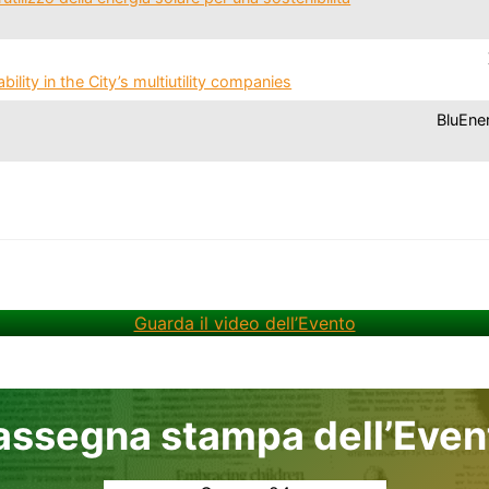
ility in the City’s multiutility companies
BluEne
Guarda il video dell’Evento
assegna stampa dell’Even