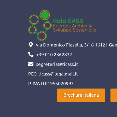
via Domenico Fiasella, 3/16 16121 Geno
+39 010 2362832
segreteria@ticass.it
PEC: ticass@legalmail.it
P. IVA IT01955020993
Brochure italiana