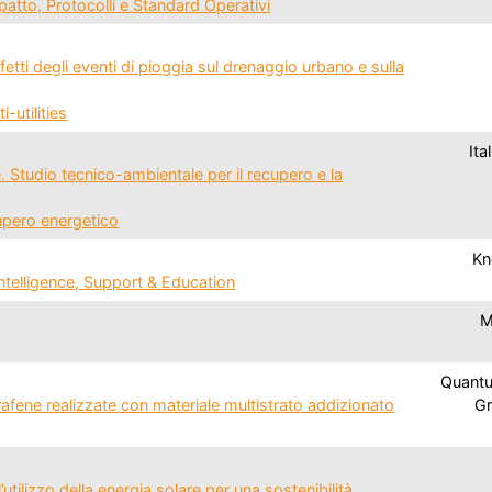
atto, Protocolli e Standard Operativi
tti degli eventi di pioggia sul drenaggio urbano e sulla
i-utilities
Ita
Studio tecnico-ambientale per il recupero e la
cupero energetico
Kn
elligence, Support & Education
M
Quantu
afene realizzate con materiale multistrato addizionato
Gr
lizzo della energia solare per una sostenibilità